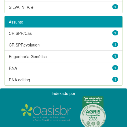
SILVA, N. V. e
1
Assunto
CRISPR/Cas
1
CRISPRevolution
1
Engenharia Genética
1
RNA
1
RNA editing
1
Indexado por