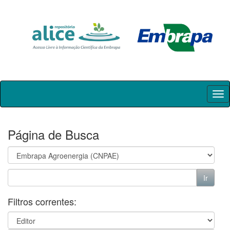
Skip
navigation
Página de Busca
Filtros correntes: