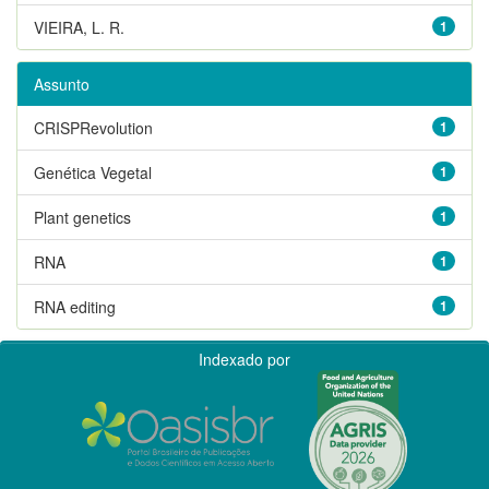
VIEIRA, L. R.
1
Assunto
CRISPRevolution
1
Genética Vegetal
1
Plant genetics
1
RNA
1
RNA editing
1
Indexado por