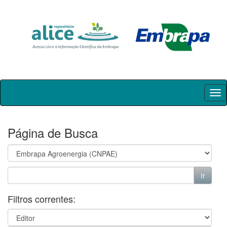
Skip
navigation
Página de Busca
Filtros correntes: