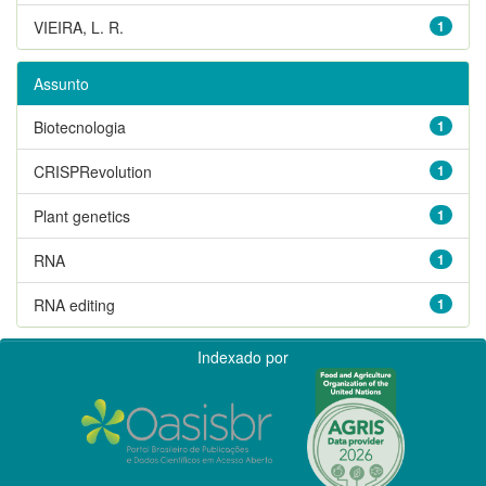
VIEIRA, L. R.
1
Assunto
Biotecnologia
1
CRISPRevolution
1
Plant genetics
1
RNA
1
RNA editing
1
Indexado por