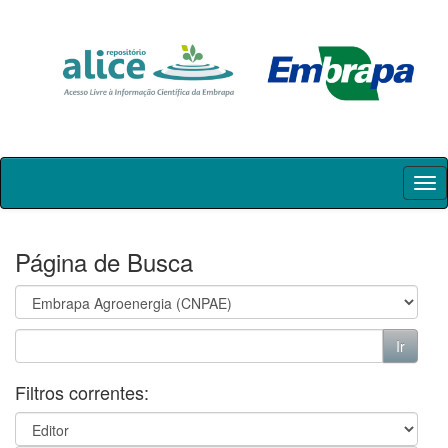
Skip
navigation
Página de Busca
Filtros correntes: