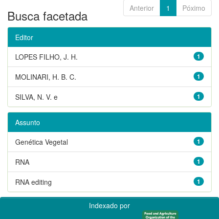
Anterior
1
Póximo
Busca facetada
Editor
LOPES FILHO, J. H.
1
MOLINARI, H. B. C.
1
SILVA, N. V. e
1
Assunto
Genética Vegetal
1
RNA
1
RNA editing
1
Indexado por