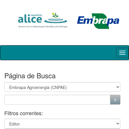
Skip
navigation
Página de Busca
Filtros correntes: