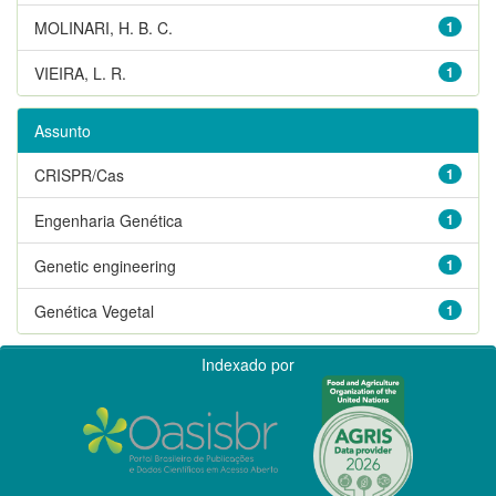
MOLINARI, H. B. C.
1
VIEIRA, L. R.
1
Assunto
CRISPR/Cas
1
Engenharia Genética
1
Genetic engineering
1
Genética Vegetal
1
Indexado por