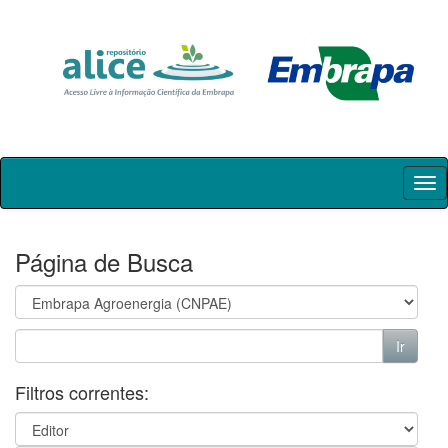
Skip
navigation
Página de Busca
Filtros correntes: