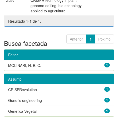
2021
CRISPR technology in plant
-
genome editing: biotechnology
applied to agriculture.
Resultado 1-1 de 1.
Anterior
1
Póximo
Busca facetada
Editor
MOLINARI, H. B. C.
1
Assunto
CRISPRevolution
1
Genetic engineering
1
Genética Vegetal
1