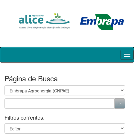
Skip
navigation
Página de Busca
Filtros correntes: