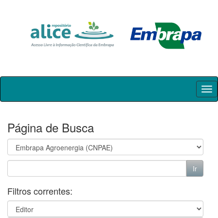
Skip
navigation
Página de Busca
Filtros correntes: