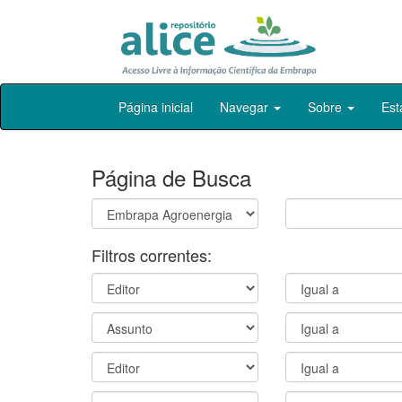
Skip
Página inicial
Navegar
Sobre
Est
navigation
Página de Busca
Filtros correntes: