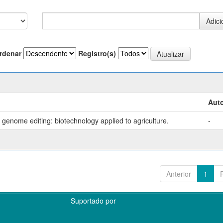
rdenar
Registro(s)
Auto
genome editing: biotechnology applied to agriculture.
-
Anterior
1
Suportado por