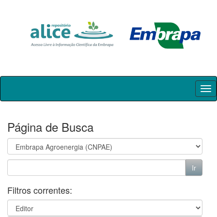
Skip
navigation
Página de Busca
Filtros correntes: