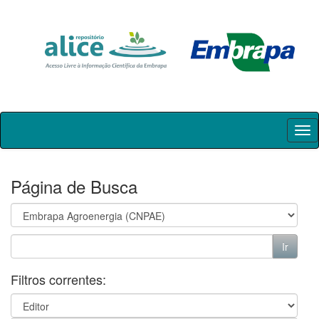
Skip
navigation
Página de Busca
Filtros correntes: