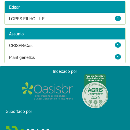
Editor
LOPES FILHO, J. F.
1
Assunto
CRISPR/Cas
1
Plant genetics
1
Indexado por
Suportado por