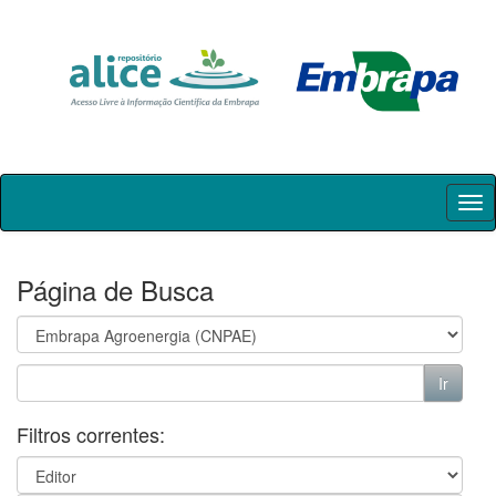
Skip
navigation
Página de Busca
Filtros correntes: