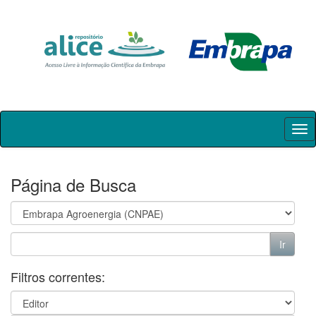
Skip
navigation
Página de Busca
Filtros correntes: