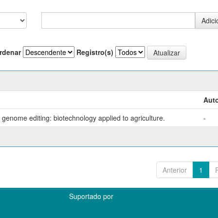
rdenar
Registro(s)
Auto
genome editing: biotechnology applied to agriculture.
-
Anterior
1
Suportado por