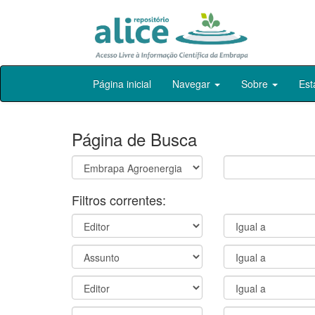
Skip
Página inicial
Navegar
Sobre
Est
navigation
Página de Busca
Filtros correntes: