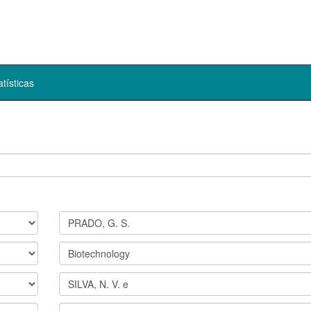
atísticas