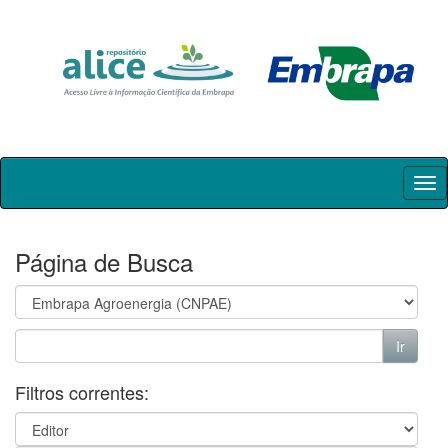
Skip
navigation
Página de Busca
Filtros correntes: