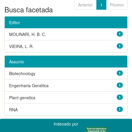
Anterior
1
Póximo
Busca facetada
Editor
MOLINARI, H. B. C.
1
VIEIRA, L. R.
1
Assunto
Biotechnology
1
Engenharia Genética
1
Plant genetics
1
RNA
1
Indexado por