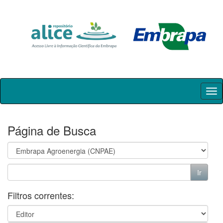
Skip
navigation
Página de Busca
Filtros correntes: