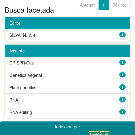
Anterior
1
Póximo
Busca facetada
Editor
SILVA, N. V. e
1
Assunto
CRISPR/Cas
1
Genética Vegetal
1
Plant genetics
1
RNA
1
RNA editing
1
Indexado por