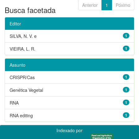
Anterior
1
Póximo
Busca facetada
Editor
SILVA, N. V. e
1
VIEIRA, L. R.
1
Assunto
CRISPR/Cas
1
Genética Vegetal
1
RNA
1
RNA editing
1
Indexado por