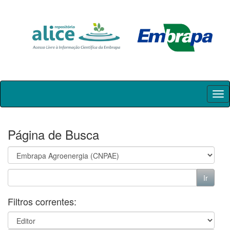
Skip
navigation
Página de Busca
Filtros correntes: