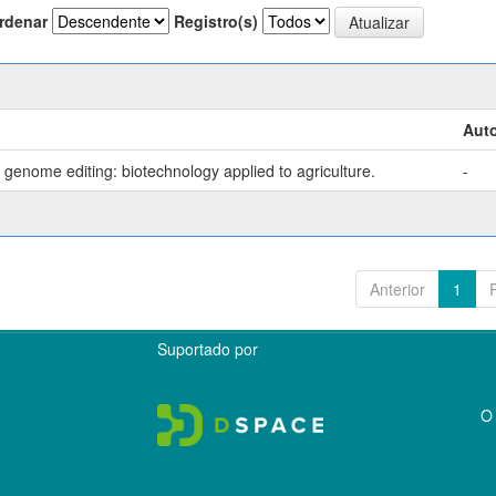
rdenar
Registro(s)
Auto
genome editing: biotechnology applied to agriculture.
-
Anterior
1
Suportado por
O 