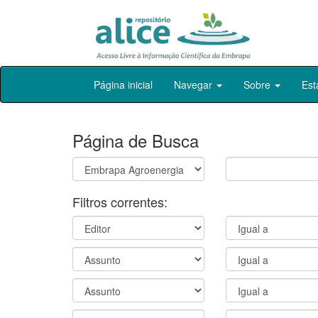
Skip
Página inicial
Navegar
Sobre
Est
navigation
Página de Busca
Filtros correntes: