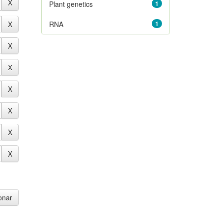
Plant genetics
1
RNA
1