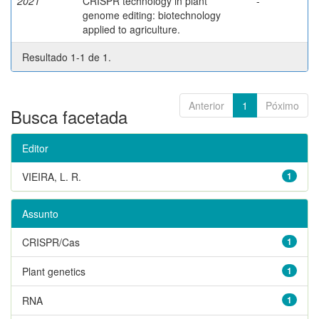
2021
CRISPR technology in plant
-
genome editing: biotechnology
applied to agriculture.
Resultado 1-1 de 1.
Anterior
1
Póximo
Busca facetada
Editor
VIEIRA, L. R.
1
Assunto
CRISPR/Cas
1
Plant genetics
1
RNA
1