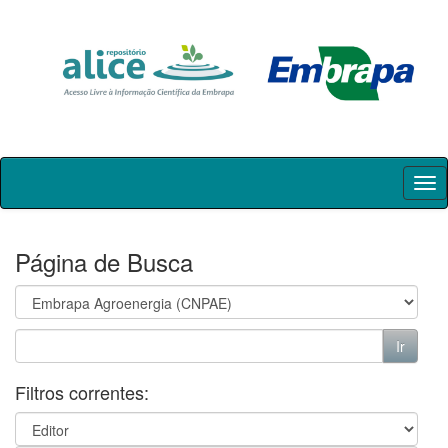
Skip
navigation
Página de Busca
Filtros correntes: