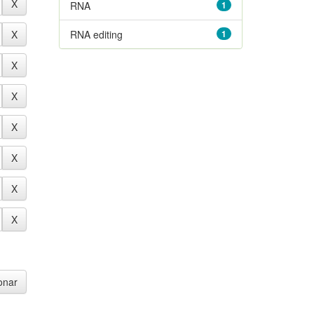
RNA
1
RNA editing
1