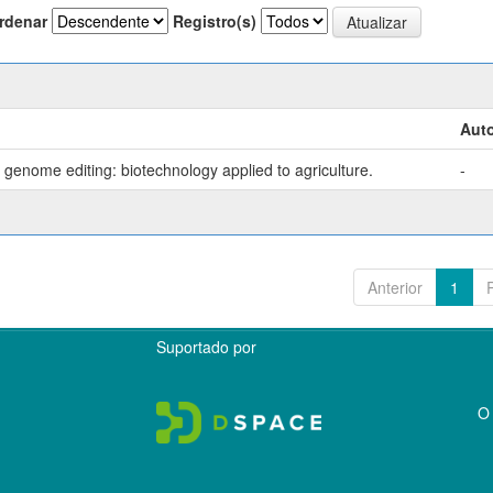
rdenar
Registro(s)
Auto
genome editing: biotechnology applied to agriculture.
-
Anterior
1
Suportado por
O 