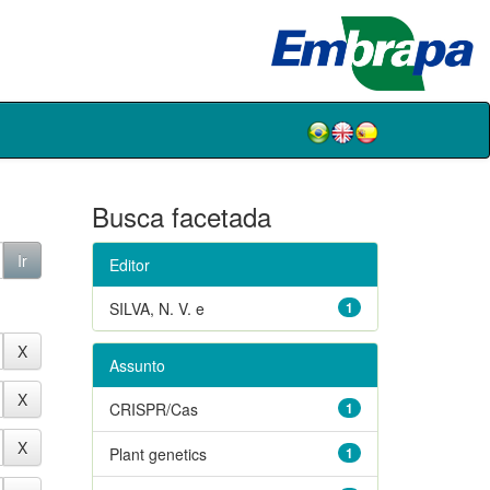
Busca facetada
Editor
SILVA, N. V. e
1
Assunto
CRISPR/Cas
1
Plant genetics
1