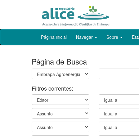
Skip
Página inicial
Navegar
Sobre
Est
navigation
Página de Busca
Filtros correntes: