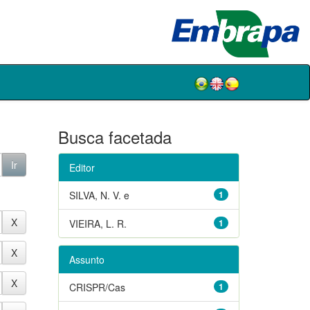
Busca facetada
Editor
SILVA, N. V. e
1
VIEIRA, L. R.
1
Assunto
CRISPR/Cas
1