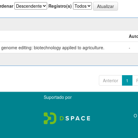
rdenar
Registro(s)
Auto
genome editing: biotechnology applied to agriculture.
-
Anterior
1
Suportado por
O 