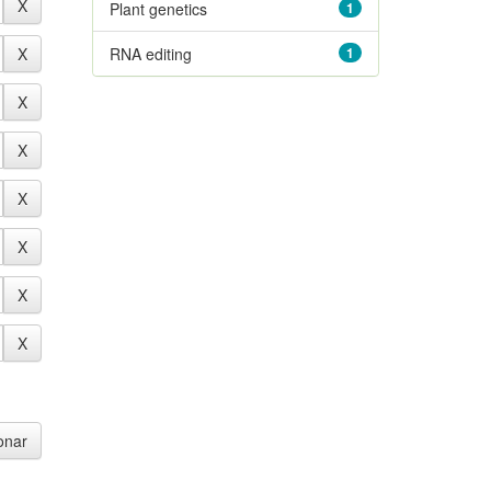
Plant genetics
1
RNA editing
1