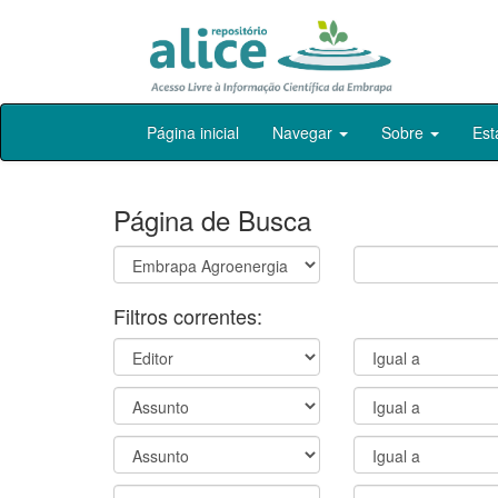
Skip
Página inicial
Navegar
Sobre
Est
navigation
Página de Busca
Filtros correntes: