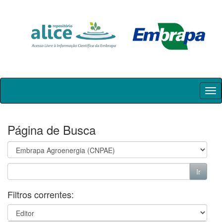
Skip
navigation
Página de Busca
Filtros correntes: