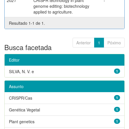
2021
CRISPR technology in plant
-
genome editing: biotechnology
applied to agriculture.
Resultado 1-1 de 1.
Anterior
1
Póximo
Busca facetada
Editor
SILVA, N. V. e
1
Assunto
CRISPR/Cas
1
Genética Vegetal
1
Plant genetics
1