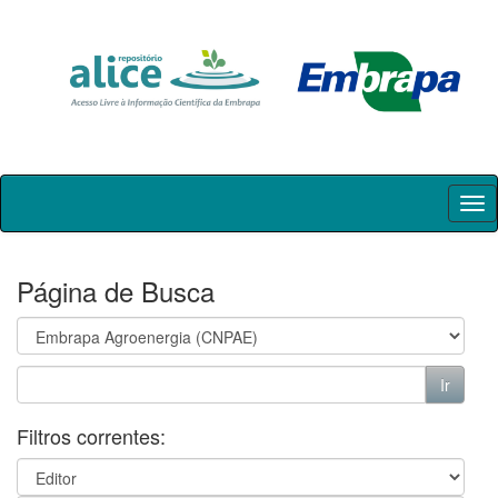
Skip
navigation
Página de Busca
Filtros correntes: