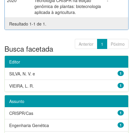
2020
Tecnologia CRISPR na edição
-
genômica de plantas: biotecnologia
aplicada à agricultura.
Resultado 1-1 de 1.
Anterior
1
Póximo
Busca facetada
Editor
SILVA, N. V. e
1
VIEIRA, L. R.
1
Assunto
CRISPR/Cas
1
Engenharia Genética
1