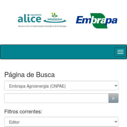
Skip
navigation
Página de Busca
Filtros correntes: