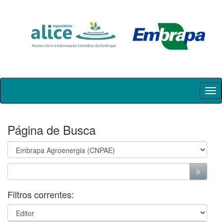
Skip
navigation
Página de Busca
Filtros correntes: