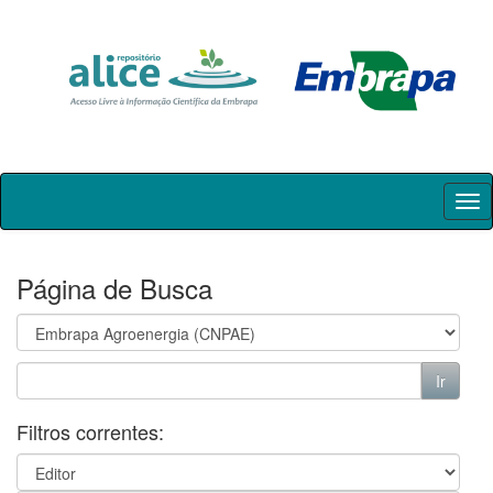
Skip
navigation
Página de Busca
Filtros correntes: