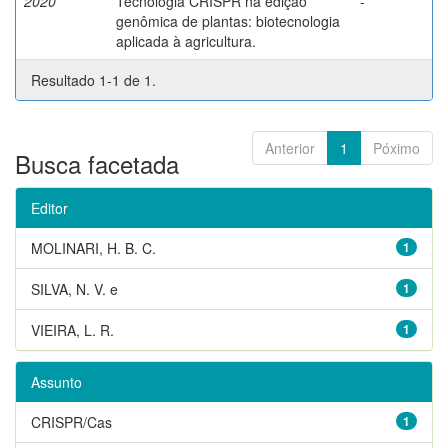
2020
Tecnologia CRISPR na edição
-
genômica de plantas: biotecnologia
aplicada à agricultura.
Resultado 1-1 de 1.
Anterior
1
Póximo
Busca facetada
Editor
MOLINARI, H. B. C.
1
SILVA, N. V. e
1
VIEIRA, L. R.
1
Assunto
CRISPR/Cas
1