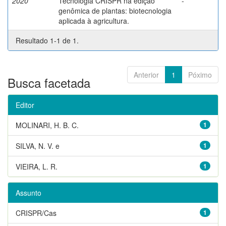
2020
Tecnologia CRISPR na edição
-
genômica de plantas: biotecnologia
aplicada à agricultura.
Resultado 1-1 de 1.
Anterior
1
Póximo
Busca facetada
Editor
MOLINARI, H. B. C.
1
SILVA, N. V. e
1
VIEIRA, L. R.
1
Assunto
CRISPR/Cas
1