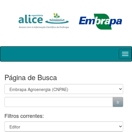
Skip
navigation
Página de Busca
Filtros correntes: