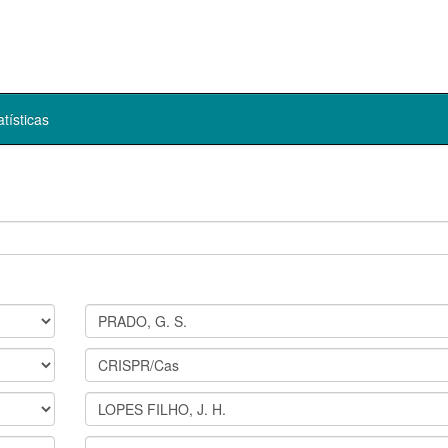
atísticas