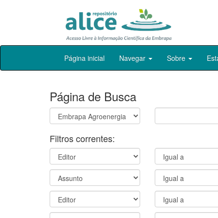
Skip
Página inicial
Navegar
Sobre
Est
navigation
Página de Busca
Filtros correntes: