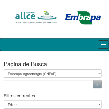
Skip
navigation
Página de Busca
Filtros correntes: