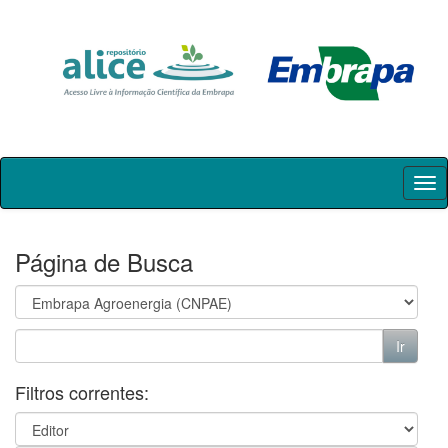
Skip
navigation
Página de Busca
Filtros correntes: