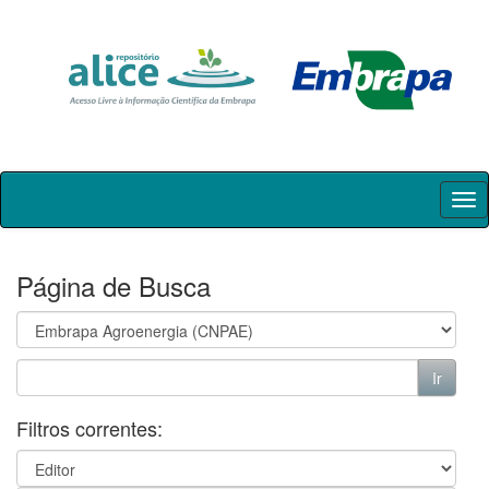
Skip
navigation
Página de Busca
Filtros correntes: