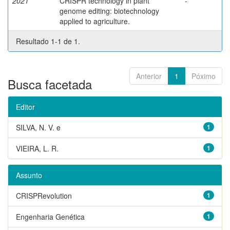
2021
CRISPR technology in plant
-
genome editing: biotechnology
applied to agriculture.
Resultado 1-1 de 1.
Anterior
1
Póximo
Busca facetada
Editor
SILVA, N. V. e
1
VIEIRA, L. R.
1
Assunto
CRISPRevolution
1
Engenharia Genética
1