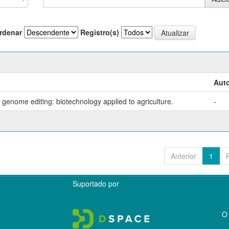
rdenar
Registro(s)
Auto
genome editing: biotechnology applied to agriculture.
-
Anterior
1
Suportado por
O 