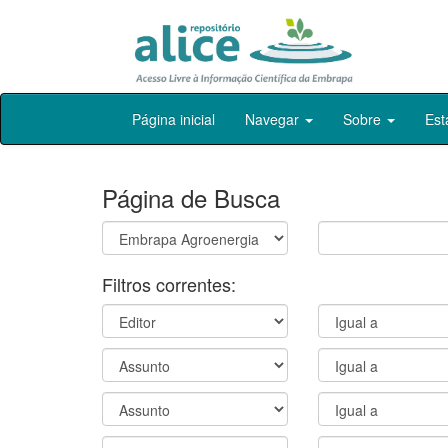
Skip
Página inicial
Navegar
Sobre
Est
navigation
Página de Busca
Filtros correntes: