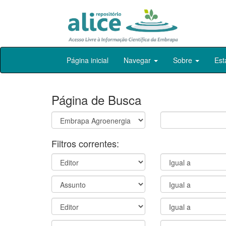
Skip
Página inicial
Navegar
Sobre
Est
navigation
Página de Busca
Filtros correntes: