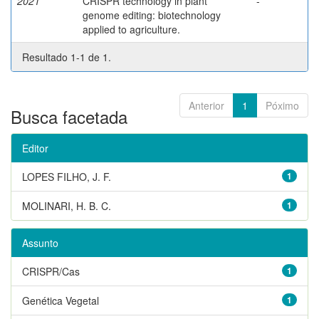
2021
CRISPR technology in plant
-
genome editing: biotechnology
applied to agriculture.
Resultado 1-1 de 1.
Anterior
1
Póximo
Busca facetada
Editor
LOPES FILHO, J. F.
1
MOLINARI, H. B. C.
1
Assunto
CRISPR/Cas
1
Genética Vegetal
1