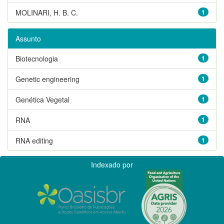
MOLINARI, H. B. C.
1
Assunto
Biotecnologia
1
Genetic engineering
1
Genética Vegetal
1
RNA
1
RNA editing
1
Indexado por