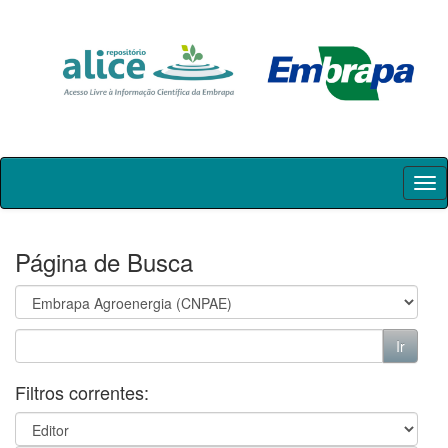
Skip
navigation
Página de Busca
Filtros correntes: