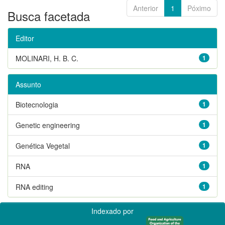
Anterior
1
Póximo
Busca facetada
Editor
MOLINARI, H. B. C.
1
Assunto
Biotecnologia
1
Genetic engineering
1
Genética Vegetal
1
RNA
1
RNA editing
1
Indexado por