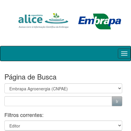
Skip
navigation
Página de Busca
Filtros correntes: