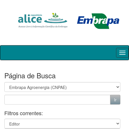
Skip
navigation
Página de Busca
Filtros correntes: