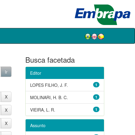
Busca facetada
Editor
LOPES FILHO, J. F.
1
MOLINARI, H. B. C.
1
VIEIRA, L. R.
1
Assunto