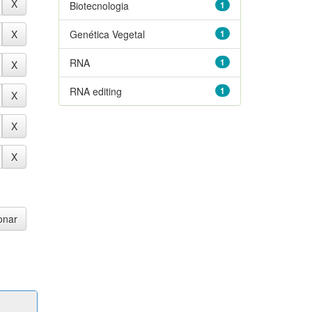
Biotecnologia
1
Genética Vegetal
1
RNA
1
RNA editing
1