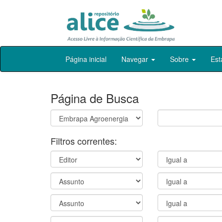
Skip
Página inicial
Navegar
Sobre
Est
navigation
Página de Busca
Filtros correntes: