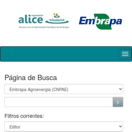
Skip
navigation
Página de Busca
Filtros correntes: