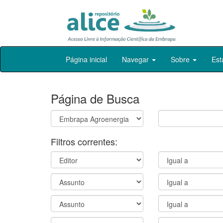
Skip
Página inicial
Navegar
Sobre
Est
navigation
Página de Busca
Filtros correntes: