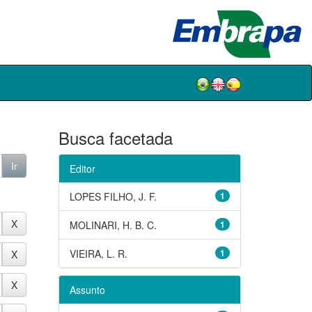
Busca facetada
Editor
LOPES FILHO, J. F.
1
MOLINARI, H. B. C.
1
VIEIRA, L. R.
1
Assunto