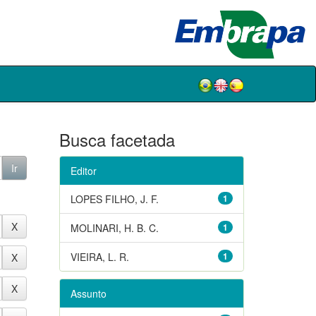
Busca facetada
Editor
LOPES FILHO, J. F.
1
MOLINARI, H. B. C.
1
VIEIRA, L. R.
1
Assunto