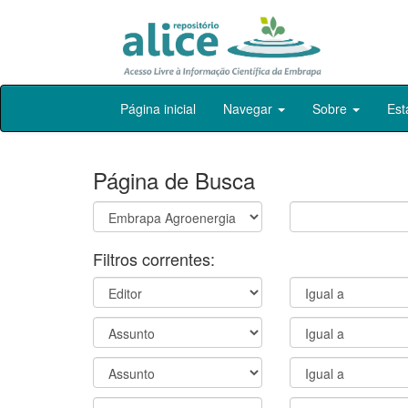
Skip
Página inicial
Navegar
Sobre
Est
navigation
Página de Busca
Filtros correntes: