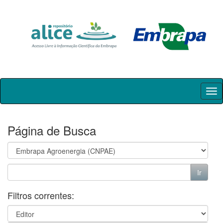
Skip
navigation
Página de Busca
Filtros correntes: