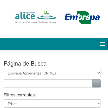
Skip
navigation
Página de Busca
Filtros correntes: