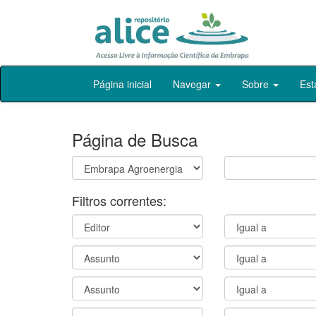
Skip
Página inicial
Navegar
Sobre
Est
navigation
Página de Busca
Filtros correntes: