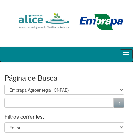
Skip
navigation
Página de Busca
Filtros correntes: