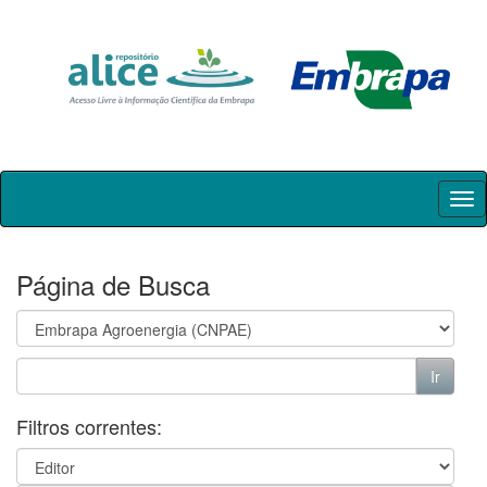
Skip
navigation
Página de Busca
Filtros correntes: