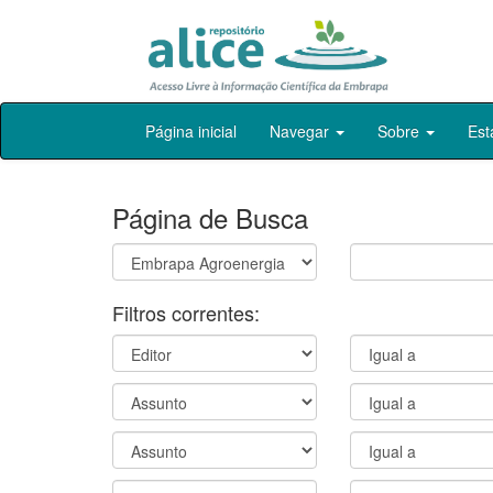
Skip
Página inicial
Navegar
Sobre
Est
navigation
Página de Busca
Filtros correntes: