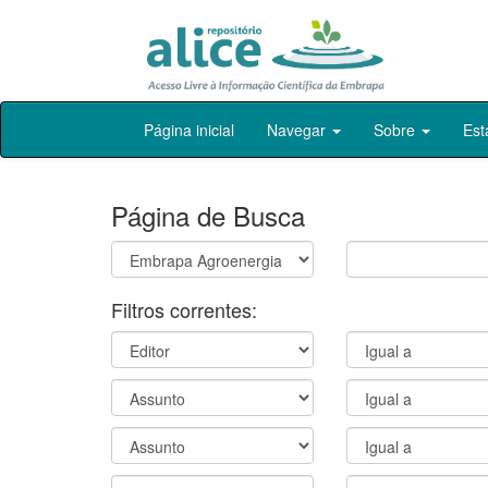
Skip
Página inicial
Navegar
Sobre
Est
navigation
Página de Busca
Filtros correntes: