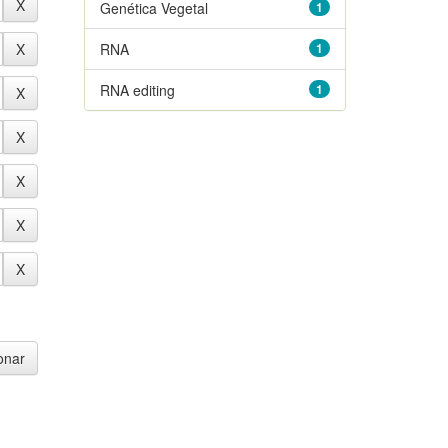
Genética Vegetal
1
RNA
1
RNA editing
1