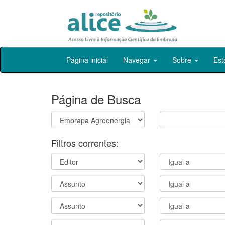
Skip
Página inicial
Navegar
Sobre
Est
navigation
Página de Busca
Filtros correntes: