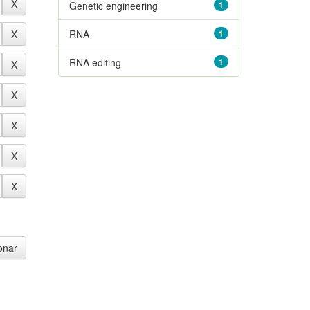
Genetic engineering
1
RNA
1
RNA editing
1