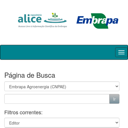
Skip
navigation
Página de Busca
Filtros correntes: