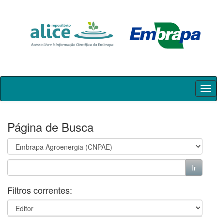
Skip
navigation
Página de Busca
Filtros correntes: